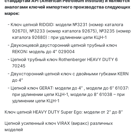
стандартам API (American Petroleum Institute) и являются
аналогами ключей импортного производства следующих
марок:
Ключ цепной RIDGID: модели №3231 (номер каталога
92670), №3233 (номер каталога 92675), №3235 (номер
каталога 92680) : при удлинении цепи КЦН-1
Двуконцевой двусторонний цепной трубный ключ
REKON: модель до 4″ 029004
Цепной трубный ключ Rothenberger HEAVY DUTY 6
70245
Двухсторонний цепной ключ с двойными губками KERN
до 4″
Цепной ключ GERAT: модели до 4” , модели до 6” 61037:
при удлинении цепи КЦН-1, модели до 8” 61038 – при
удлинении цепи КЦН-1
Ключ цепной HEAVY DUTY Super Ego: модели от 2” до 8”
Цепной усиленный ключ VIRAX (виракс) различных
моделей